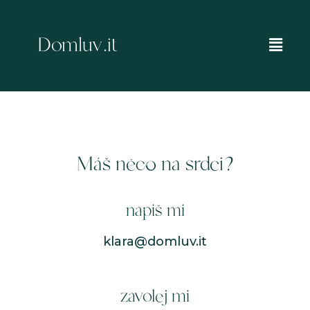
Přeskočit
na
Domluv.it
Main
obsah
Men
Máš něco na srdci?
napiš mi
klara@domluv.it
zavolej mi