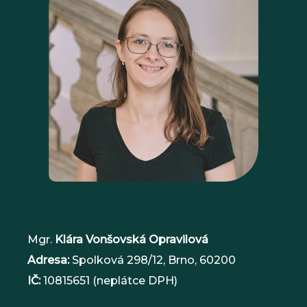
l
í
č
k
a
*
Mgr.
Klára Vonšovská Opravilová
Adresa:
Spolková 298/12, Brno, 60200
IČ:
10815651 (neplátce DPH)